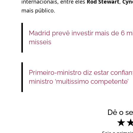
internacionais, entre eles
Rod Stewart
,
Cyn
mais público.
Madrid prevê investir mais de 6 m
mísseis
Primeiro‑ministro diz estar confi
ministro ‘muitíssimo competente’
Dê o s
★