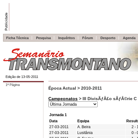
Ficha Técnica
Pesquisa
Inquéritos
Fórum
Desporto
Agenda
Edição de 13-05-2011
1ª Página
Época Actual > 2010-2011
Campeonatos
> III DivisÃƒÂ£o sÃƒÂ©rie 
Jornada 1
Data
Equipa
Resul
27-03-2011
A. Beira
2 - 
27-03-2011
Lusitânia
0 - 