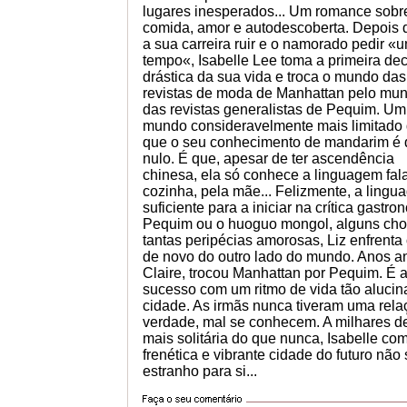
lugares inesperados... Um romance sobr
comida, amor e autodescoberta. Depois 
a sua carreira ruir e o namorado pedir «
tempo«, Isabelle Lee toma a primeira de
drástica da sua vida e troca o mundo das
revistas de moda de Manhattan pelo mu
das revistas generalistas de Pequim. Um
mundo consideravelmente mais limitado
que o seu conhecimento de mandarim é
nulo. É que, apesar de ter ascendência
chinesa, ela só conhece a linguagem fal
cozinha, pela mãe... Felizmente, a ling
suficiente para a iniciar na crítica gastro
Pequim ou o huoguo mongol, alguns choq
tantas peripécias amorosas, Liz enfrenta
de novo do outro lado do mundo. Anos a
Claire, trocou Manhattan por Pequim. É
sucesso com um ritmo de vida tão alucin
cidade. As irmãs nunca tiveram uma rel
verdade, mal se conhecem. A milhares de
mais solitária do que nunca, Isabelle com
frenética e vibrante cidade do futuro nã
estranho para si...