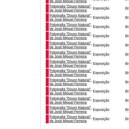
de José Miguel Ferreira
Fotografia "Douro Natural",
Exposição
B
de José Miguel Ferreira
Fotografia "Douro Natural",
Exposição
B
de José Miguel Ferreira
Fotografia "Douro Natural",
Exposição
B
de José Miguel Ferreira
Fotografia "Douro Natural",
Exposição
B
de José Miguel Ferreira
Fotografia "Douro Natural",
Exposição
B
de José Miguel Ferreira
Fotografia "Douro Natural",
Exposição
B
de José Miguel Ferreira
Fotografia "Douro Natural",
Exposição
B
de José Miguel Ferreira
Fotografia "Douro Natural",
Exposição
B
de José Miguel Ferreira
Fotografia "Douro Natural",
Exposição
B
de José Miguel Ferreira
Fotografia "Douro Natural",
Exposição
B
de José Miguel Ferreira
Fotografia "Douro Natural",
Exposição
B
de José Miguel Ferreira
Fotografia "Douro Natural",
Exposição
B
de José Miguel Ferreira
Fotografia "Douro Natural",
Exposição
B
de José Miguel Ferreira