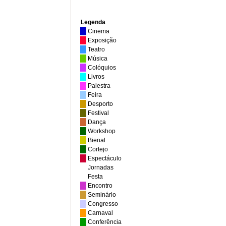
Legenda
Cinema
Exposição
Teatro
Música
Colóquios
Livros
Palestra
Feira
Desporto
Festival
Dança
Workshop
Bienal
Cortejo
Espectáculo
Jornadas
Festa
Encontro
Seminário
Congresso
Carnaval
Conferência