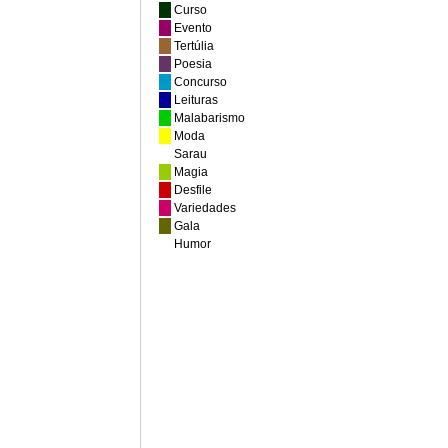
Curso
Evento
Tertúlia
Poesia
Concurso
Leituras
Malabarismo
Moda
Sarau
Magia
Desfile
Variedades
Gala
Humor