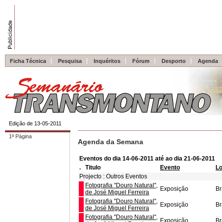
Ficha Técnica
Pesquisa
Inquéritos
Fórum
Desporto
Agenda
Edição de 13-05-2011
1ª Página
Agenda da Semana
Eventos do dia 14-06-2011 até ao dia 21-06-2011
.
Titulo
Evento
Lo
Projecto : Outros Eventos
Fotografia "Douro Natural",
Exposição
B
de José Miguel Ferreira
Fotografia "Douro Natural",
Exposição
B
de José Miguel Ferreira
Fotografia "Douro Natural",
Exposição
B